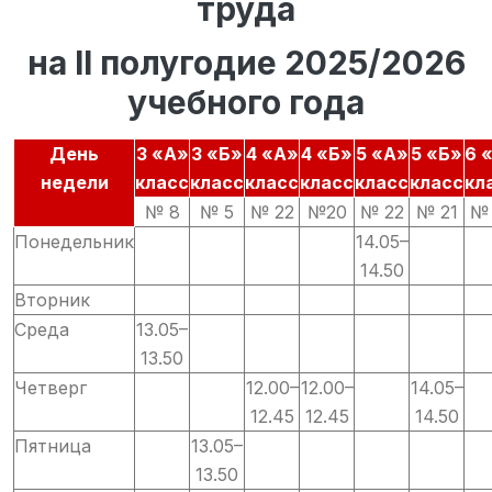
труда
на II полугодие 2025/2026
учебного года
День
3 «А»
3 «Б»
4 «А»
4 «Б»
5 «А»
5 «Б»
6 
недели
класс
класс
класс
класс
класс
класс
кл
№ 8
№ 5
№ 22
№20
№ 22
№ 21
№ 
Понедельник
14.05–
14.50
Вторник
Среда
13.05–
13.50
Четверг
12.00–
12.00–
14.05–
12.45
12.45
14.50
Пятница
13.05–
13.50