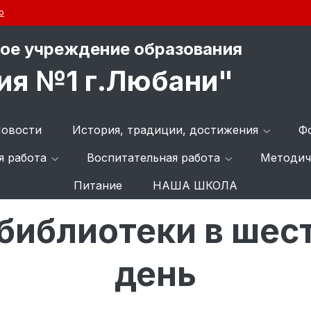
ю
ое учреждение образования
ия №1 г.Любани"
овости
История, традиции, достижения
Ф
я работа
Воспитательная работа
Методич
Питание
НАША ШКОЛА
Главная
План Библиотеки
 библиотеки в шес
день