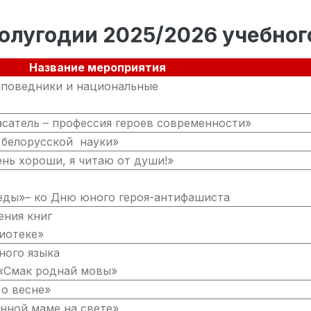
 полугодии 2025/2026 учебног
Название мероприятия
аповедники и национальные
сатель – профессия героев современности»
 белорусской науки»
ень хороши, я читаю от души!»
еды»– ко Дню юного героя-антифашиста
ния книг
иотеке»
ого языка
 «Смак роднай мовы»
о весне»
нной маме на свете»