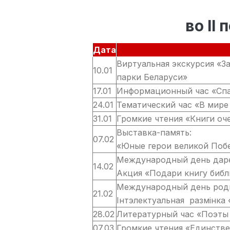
во II
Дата
Виртуальная экскурсия «З
10.01
парки Беларуси»
17.01
Информационный час «Спа
24.01
Тематический час «В мире
31.01
Громкие чтения «Книги оч
Выставка-память:
07.02
«Юные герои великой Поб
Международный день даре
14.02
Акция «Подари книгу библ
Международный день родн
21.02
Інтэлектуальная размінка
28.02
Литературный час «Поэты 
07.03
Громкие чтения «Единстве