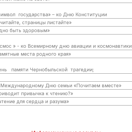
символ государства» – ко Дню Конституции
 читайте, страницы листайте»
одно быть здоровым»
мос » - ко Всемирному дню авиации и космонавтики
амятные места родного края»
ма» - День памяти Чернобыльской траг
 Международному Дню семьи «Почитаем вместе»
риводит привычка к чтению?»
чтение для сердца и разума»