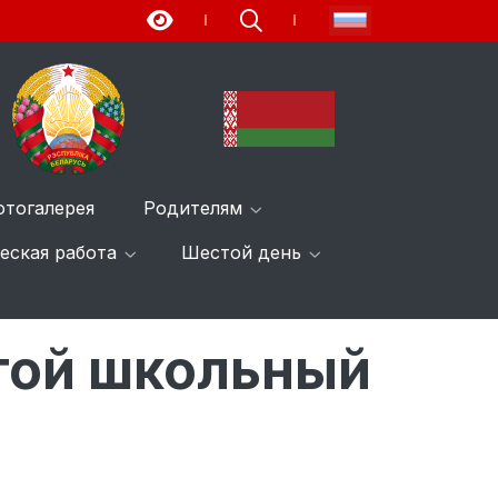
отогалерея
Родителям
еская работа
Шестой день
той школьный