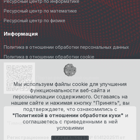
Ресурсный центр по информатике
Ресурсный центр по математике
Ресурсный центр по физике
Информация
Политика в отношении обработки персональных данных
Политика в отношении обработки cookie
Портал рейтинговой оценки
Мы используем файлы cookie для улучшения
функциональности веб-сайта и
персонализации содержимого. Оставаясь на
нашем сайте и нажимая кнопку "Принять", вы
подтверждаете, что ознакомились с
© 2012-2026 ГУО
"Политикой в отношении обработки куки"
и
соглашаетесь с приведенными в ней
"Гимназия №1 г. Любани"
условиями
Регистрационное свидетельство № 6141202511 от