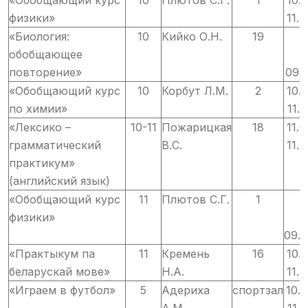
«Обобщающий курс
10
Плютов С.Г.
1
10.5
физики»
11.4
«Биология:
10
Кийко О.Н.
19
0
обобщающее
повторение»
09.1
«Обобщающий курс
10
Корбут Л.М.
2
10.1
по химии»
11.0
«Лексико –
10-11
Пожарицкая
18
11.0
грамматический
В.С.
11.5
практикум»
(английский язык)
«Обобщающий курс
11
Плютов С.Г.
1
0
физики»
09.5
«Практыкум па
11
Кремень
16
10.5
беларускай мове»
Н.А.
11.4
«Играем в футбол»
5
Адериха
спортзал
10.5