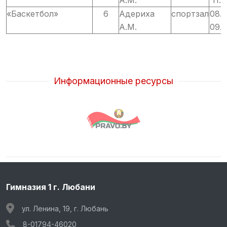
А.М.
11.5
«Баскетбол»
6
Адериха
спортзал
08.1
А.М.
09.1
Информационные ресурсы
Гимназия 1 г. Любани
ул. Ленина, 19, г. Любань
8-01794-46020