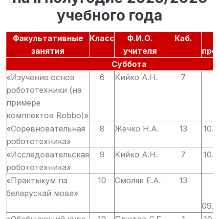
учебного года
Факультативные
Класс
Ф.И.О.
Каб.
В
занятия
учителя
про
Суббота
«Изучение основ
6
Кийко А.Н.
7
0
робототехники (на
примере
комплектов Robbo)»
«Соревновательная
8
Жечко Н.А.
13
10.5
робототехника»
«Исследовательская
9
Кийко А.Н.
7
10.5
робототехника»
«Практыкум па
10
Смоляк Е.А.
13
0
беларускай мове»
09.5